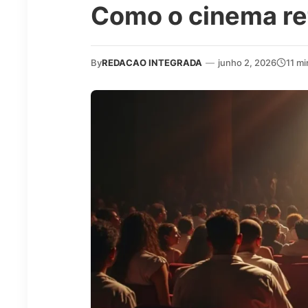
Como o cinema ret
By
REDACAO INTEGRADA
—
junho 2, 2026
11 m