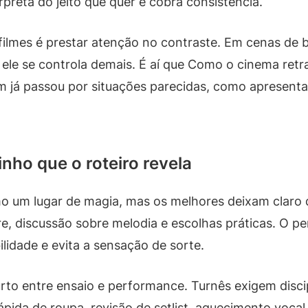
rpreta do jeito que quer e cobra consistência.
ilmes é prestar atenção no contraste. Em cenas de b
 ele se controla demais. É aí que Como o cinema retra
m já passou por situações parecidas, como apresenta
nho que o roteiro revela
o um lugar de magia, mas os melhores deixam claro q
bre, discussão sobre melodia e escolhas práticas. O
ilidade e evita a sensação de sorte.
rto entre ensaio e performance. Turnês exigem disci
 rápida de roupa, revisão de setlist, aquecimento vo