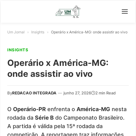
Um Jornal
»
Insights
»
Operário x América-MG: onde assistir ao vivo
INSIGHTS
Operário x América-MG:
onde assistir ao vivo
By
REDACAO INTEGRADA
—
junho 27, 2026
2 min Read
O
Operário-PR
enfrenta o
América-MG
nesta
rodada da
Série B
do Campeonato Brasileiro.
A partida é válida pela 15ª rodada da
competição. A reportagem traz informações