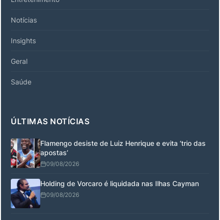
Notícias
Insights
Geral
Saúde
ÚLTIMAS NOTÍCIAS
Flamengo desiste de Luiz Henrique e evita ‘trio das
apostas’
09/08/2026
Holding de Vorcaro é liquidada nas Ilhas Cayman
09/08/2026