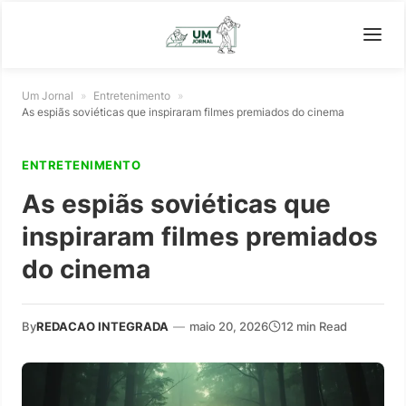
Um Jornal
»
Entretenimento
»
As espiãs soviéticas que inspiraram filmes premiados do cinema
ENTRETENIMENTO
As espiãs soviéticas que
inspiraram filmes premiados
do cinema
By
REDACAO INTEGRADA
—
maio 20, 2026
12 min Read